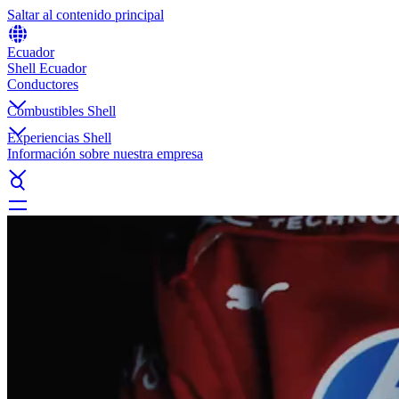
Saltar al contenido principal
Ecuador
Shell Ecuador
Conductores
Combustibles Shell
Experiencias Shell
Información sobre nuestra empresa